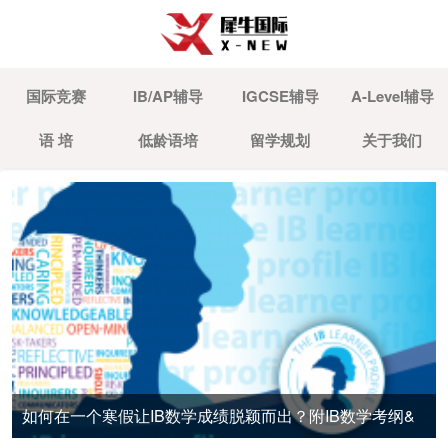
国际竞赛
IB/AP辅导
IGCSE辅导
A-Level辅导
语 培
低龄语培
留学规划
关于我们
如何在一个寒假让IB数学成绩脱颖而出？附IB数学考纲&