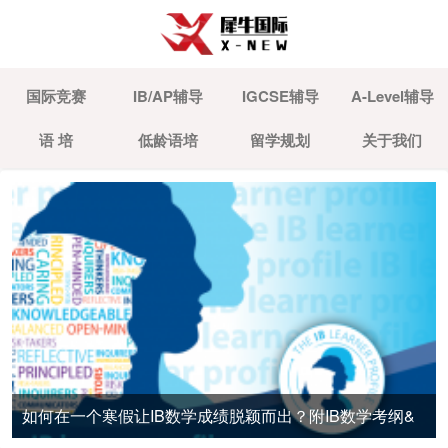
国际竞赛
IB/AP辅导
IGCSE辅导
A-Level辅导
语 培
低龄语培
留学规划
关于我们
如何在一个寒假让IB数学成绩脱颖而出？附IB数学考纲&