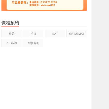
课程预约
雅思
托福
SAT
GRE/GMAT
A-Level
留学咨询