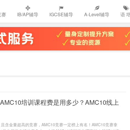
竞赛
IB/AP辅导
IGCSE辅导
A-Level辅导
语 
AMC10培训课程费是用多少？AMC10线上
且含金量超高的竞赛，AMC10竞赛一定榜上有名！AMC10竞赛拿