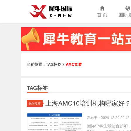
首 页
国际
当前位置：TAG标签 >
AMC竞赛
TAG标签
上海AMC10培训机构哪家好？
数学竞赛
发布于：2024-12-30 20:43
国际中学生最适合参加，