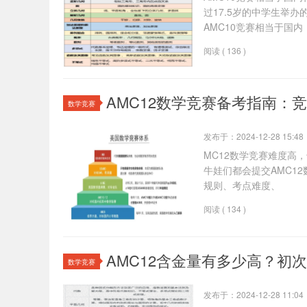
过17.5岁的中学生举
AMC10竞赛相当于国内
阅读 ( 136 )
AMC12数学竞赛备考指南：
数学竞赛
发布于：2024-12-28 15:48
MC12数学竞赛难度高
牛娃们都会提交AMC1
规则、考点难度、
阅读 ( 134 )
AMC12含金量有多少高？初次
数学竞赛
发布于：2024-12-28 11:04