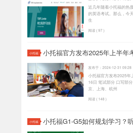
近几年随着小托福的热
的英语考试。那么，今
生
阅读 ( 97 )
小托福官方发布2025年上半年
小托福
发布于：2024-12-31 09:28
小托福官方发布2025年上
16日 笔试部分 口写部分
京、上海、杭州
阅读 ( 148 )
小托福G1-G5如何规划学习
小托福