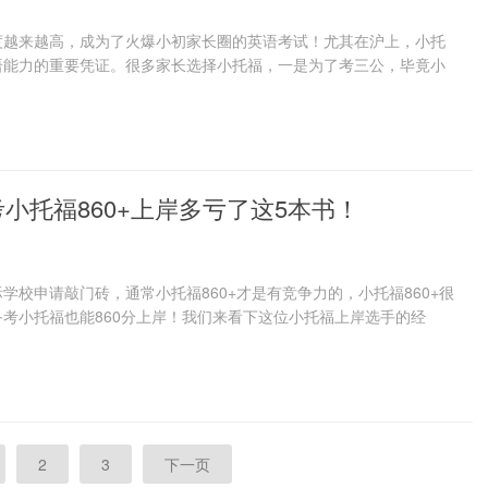
度越来越高，成为了火爆小初家长圈的英语考试！尤其在沪上，小托
语能力的重要凭证。很多家长选择小托福，一是为了考三公，毕竟小
小托福860+上岸多亏了这5本书！
学校申请敲门砖，通常小托福860+才是有竞争力的，小托福860+很
考小托福也能860分上岸！我们来看下这位小托福上岸选手的经
2
3
下一页