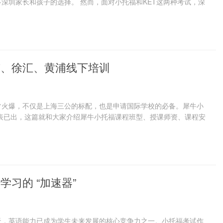
深圳家长和孩子的选择。 然而，面对小托福和KET这两种考试，深
东、徐汇、黄浦线下培训
常火爆，不仅是上海三公的标配，也是申请国际学校的必备。犀牛小
课表已出，这篇就和大家介绍犀牛小托福课程班型、授课师资、课程安
学习的 “加速器”
天，英语能力已成为学生未来发展的核心竞争力之一。小托福考试作