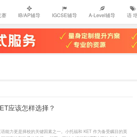
竞赛
IB/AP辅导
IGCSE辅导
A-Level辅导
语 
PET应该怎样选择？
语能力更是择校的关键因素之一。小托福和 KET 作为备受瞩目的英