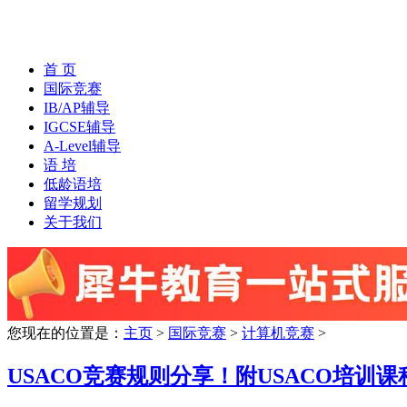
首 页
国际竞赛
IB/AP辅导
IGCSE辅导
A-Level辅导
语 培
低龄语培
留学规划
关于我们
您现在的位置是：
主页
>
国际竞赛
>
计算机竞赛
>
USACO竞赛规则分享！附USACO培训课