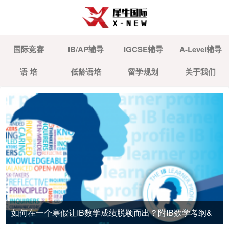
国际竞赛
IB/AP辅导
IGCSE辅导
A-Level辅导
语 培
低龄语培
留学规划
关于我们
如何在一个寒假让IB数学成绩脱颖而出？附IB数学考纲&